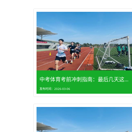
中考体育考前冲刺指南：最后几天这样准备更有效
发布时间：2026-03-06