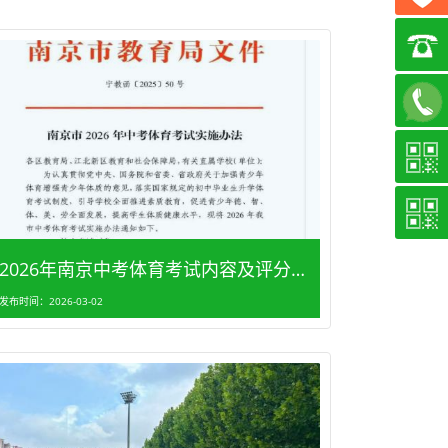
2026年南京中考体育考试内容及评分标准发布
发布时间：2026-03-02