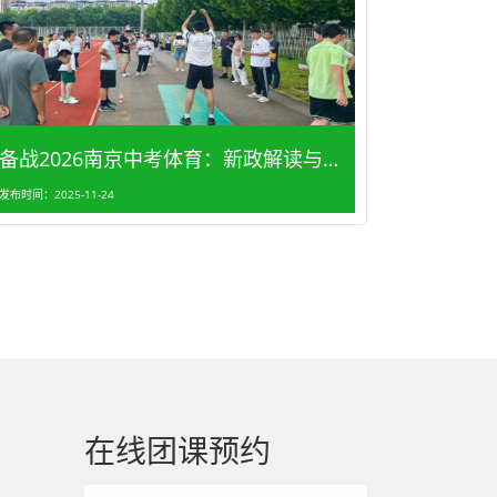
备战2026南京中考体育：新政解读与满分攻略，热门培训项目全解析
发布时间：2025-11-24
在线团课预约