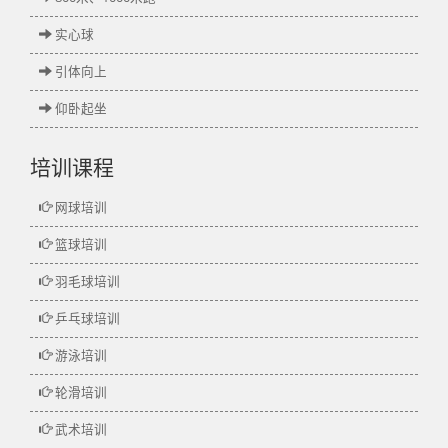
实心球
引体向上
仰卧起坐
培训课程
网球培训
篮球培训
羽毛球培训
乒乓球培训
游泳培训
轮滑培训
武术培训