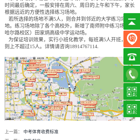
时间最后确定，一般安排在周六、周日的上午和下午，家长
根据远近的方便性选择练习场地。
若所选择的场地不满5人，则合并到邻近的大学练习场
地。练习场地除了各个高校外，新增了南师附中练习场（察
哈尔路校区）田家炳高级中学运动场。
为保证培训效果，实行小班化教学，每班满5人开班，原
则上不超过15人。详情请咨询18914767114.
上一篇：
中考体育收费标准