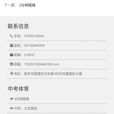
下一篇：
3分钟跳绳
联系信息
手机：15295518048
座机：025-86666294
邮编：210037
邮箱：15295518048@189.com
地址：南京市鼓楼区中央路389号凤凰国际大厦
中考体育
3分钟跳绳
50米、立定跳远