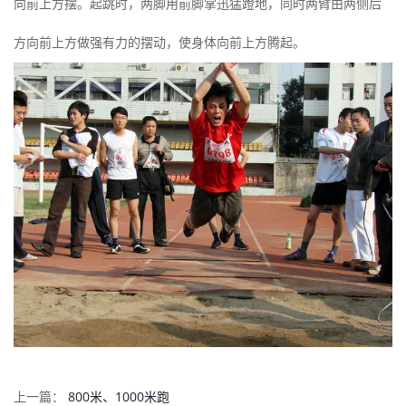
向前上方摆。起跳时，两脚用前脚掌迅猛蹬地，同时两臂由两侧后
方向前上方做强有力的摆动，使身体向前上方腾起。
上一篇：
800米、1000米跑