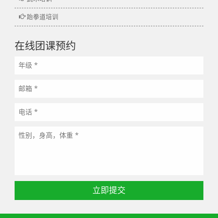
跆拳道培训
在线团课预约