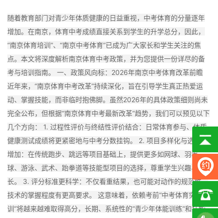
随着教育部门对青少年体质健康的日益重视，中考体育的分量逐年
增加。在南京，体育中考成绩直接关系到学生的升学总分，因此，
“南京体育培训”、“南京中考体育”已成为广大家长和学生关注的焦
点。本文将深度解析南京体育中考政策，并为您提供一份详尽的备
考与培训指南。 一、政策风向标：2026年南京中考体育改革前瞻
近年来，“南京体育中考改革”持续深化，旨在引导学生真正热爱运
动、掌握技能，而非临时抱佛脚。虽然2026年的具体政策细则尚未
完全公布，但根据“南京体育中考最新改革”趋势，我们可以预见以下
几个方向： 1. 过程性评价与终结性评价结合：日常体育参与、体质
健康测试成绩将更紧密地与中考分数挂钩。 2. 项目多样化与选择性
增加：在传统跑步、跳远等项目基础上，提供更多如网球、羽毛
球、游泳、武术、跆拳道等技能型项目的选择，尊重学生兴趣与特
长。 3. 评分标准更科学：不仅看重结果，也可能对动作的规范性、
技术的掌握程度有更高要求。 这意味着，依赖考前“中考体育突击培
训”将越来越难取得高分，长期、系统性的“青少年体能训练”和技能