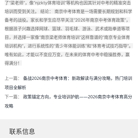
了“梁老师”，像“njzkty体育培训”等机构也因其针对中考的精准突击
培训而受到关注。 结论： 南京中考体育是一场需要长期规划和科学
备考的战役。家长和学生应尽早关注“2026年南京中考体育政策”，
根据孩子兴趣选择网球、篮球、羽毛球、游泳、武术或跆拳道等项
目，并选择一家像“南京梁老师体育培训”这样靠谱的“南京专业体育
培训机构”，进行系统性的“青少年体能训练”和“体育考试技巧指导”。
唯有如此，才能以不变应万变，在未来的体育中考中稳操胜券，赢
得满分！
上一篇：
备战2026南京中考体育：新政解读与满分攻略，热门培训
项目全解析
下一篇：
政策锚定方向，专业培训护航——2026南京中考体育高分
攻略
联系信息