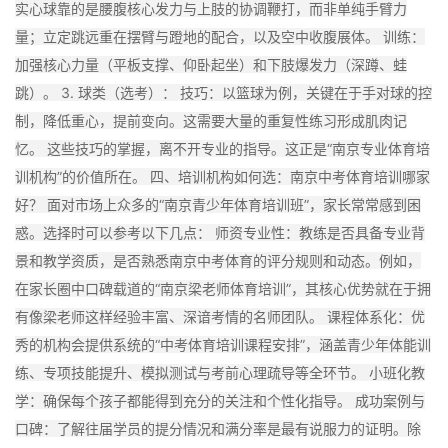
实心球靠的是腰腹核心发力与上肢的协调鞭打，而非单纯手臂力
量；立定跳远重在摆臂与蹬地的配合，以及空中收腹展体。 训练：
加强核心力量（平板支撑、仰卧起坐）和下肢爆发力（深蹲、蛙
跳）。 3. 球类（选考）： 技巧：以篮球为例，关键在于手对球的控
制，降低重心，提前变向。这需要大量的重复性练习形成肌肉记
忆。 这些技巧的掌握，离不开专业的指导。这正是“南京专业体育培
训机构”的价值所在。 四、培训机构如何选：南京中考体育培训哪家
好？ 面对市场上众多的“南京青少年体育培训班”，家长常常感到困
惑。选择时可以参考以下几点： 师资专业性：教练是否具备专业背
景和教学资质，是否熟悉南京中考体育的评分规则和动态。例如，
在家长圈中口碑载道的“南京梁老师体育培训”，其核心优势就在于拥
有像梁老师这样经验丰富、深谙考情的名师团队。 课程体系化：优
秀的机构会提供系统的“中考体育培训课程安排”，涵盖青少年体能训
练、专项技能提升、模拟测试与考前心理疏导等全环节。 小班化教
学：确保每个孩子都能得到充分的关注和个性化指导。 成功案例与
口碑：了解往届学员的提分情况和满分率是最有说服力的证明。除